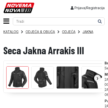
Prijava/Registracija
KATALOG
ODJEĆA & OBUĆA
ODJEĆA
JAKNA
Seca Jakna Arrakis III
B
❯
S
M
❯
2
0
2
0
P
2