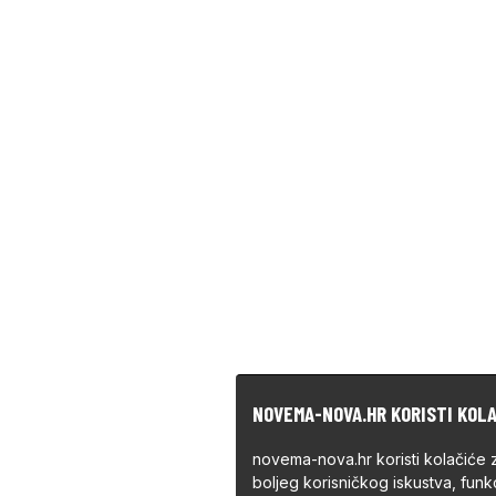
NOVEMA-NOVA.HR KORISTI KOL
novema-nova.hr koristi kolačiće 
boljeg korisničkog iskustva, funkc