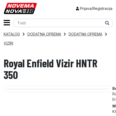
Prijava/Registracija
KATALOG
DODATNA OPREMA
DODATNA OPREMA
VIZIRI
Royal Enfield Vizir HNTR
350
B
R
En
M
K