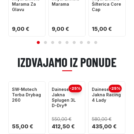
Marama Za
Marama
Šilterica Core
Glavu
Cap
9,00 €
9,00 €
15,00 €
IZDVAJAMO IZ PONUDE
-25%
-25%
SW-Motech
Dainese
Dainese
C
Torba Drybag
Jakna
Jakna Racing
L
260
Splugen 3L
4 Lady
D-Dry®
S
550,00 €
580,00 €
55,00 €
412,50 €
435,00 €