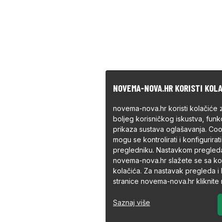
NOVEMA-NOVA.HR KORISTI KOL
novema-nova.hr koristi kolačiće 
boljeg korisničkog iskustva, funkc
prikaza sustava oglašavanja. Co
mogu se kontrolirati i konfigurir
pregledniku. Nastavkom pregled
novema-nova.hr slažete se sa ko
kolačića. Za nastavak pregleda i
stranice novema-nova.hr kliknite
Saznaj više