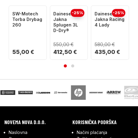
-25%
-25%
SW-Motech
Dainese
Dainese
C
Torba Drybag
Jakna
Jakna Racing
L
260
Splugen 3L
4 Lady
D-Dry®
S
550,00 €
580,00 €
55,00 €
412,50 €
435,00 €
NOVEMA NOVA D.O.O.
KORISNIČKA PODRŠKA
Naslovna
Načini plaćanja